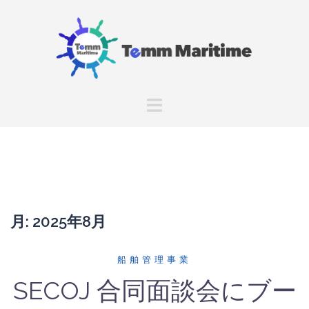
コ
ン
テ
ン
ツ
へ
ス
キ
ッ
プ
月:
2025年8月
船舶管理事業
SECOJ 合同面談会にブー