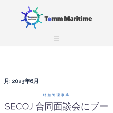
コ
ン
テ
ン
ツ
へ
ス
キ
ッ
プ
月:
2023年6月
船舶管理事業
SECOJ 合同面談会にブー